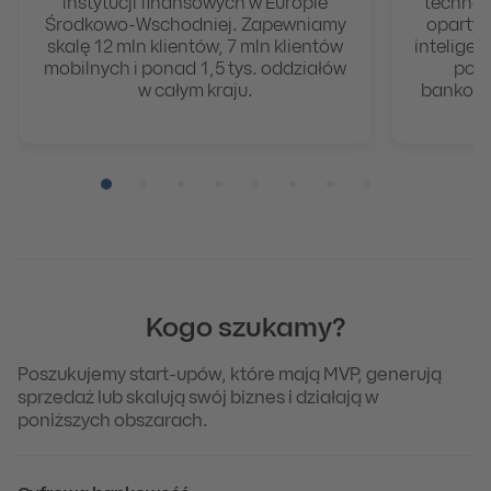
instytucji finansowych w Europie
technol
Środkowo-Wschodniej. Zapewniamy
opartyc
skalę 12 mln klientów, 7 mln klientów
inteligen
mobilnych i ponad 1,5 tys. oddziałów
pomo
w całym kraju.
bankowo
Pozycja numer 1
Pozycja numer 2
Pozycja numer 3
Pozycja numer 4
Pozycja numer 5
Pozycja numer 6
Pozycja numer 7
Pozycja numer 8
Kogo szukamy?
Poszukujemy start-upów, które mają MVP, generują
sprzedaż lub skalują swój biznes i działają w
poniższych obszarach.