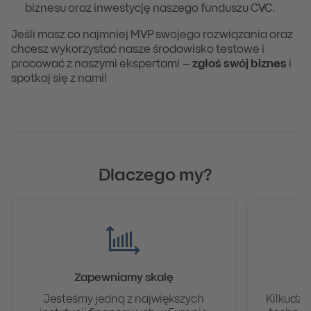
biznesu oraz inwestycję naszego funduszu CVC.
Jeśli masz co najmniej MVP swojego rozwiązania oraz
chcesz wykorzystać nasze środowisko testowe i
pracować z naszymi ekspertami –
zgłoś swój biznes
i
spotkaj się z nami!
Dlaczego my?
Zapewniamy skalę
Dz
Jesteśmy jedną z największych
Kilkudzi