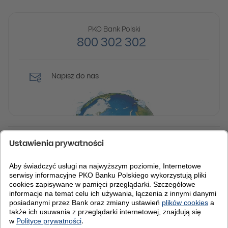
PKO Bank Polski
800 302 302
Napisz do nas
IBAN Kod BIC (Swift): BPKOPLPW
© 2026 PKO Bank Polski