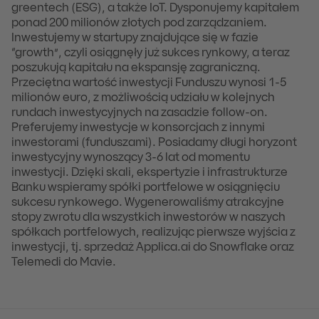
greentech (ESG), a także IoT. Dysponujemy kapitałem
ponad 200 milionów złotych pod zarządzaniem.
Inwestujemy w startupy znajdujące się w fazie
“growth”, czyli osiągnęły już sukces rynkowy, a teraz
poszukują kapitału na ekspansję zagraniczną.
Przeciętna wartość inwestycji Funduszu wynosi 1-5
milionów euro, z możliwością udziału w kolejnych
rundach inwestycyjnych na zasadzie follow-on.
Preferujemy inwestycje w konsorcjach z innymi
inwestorami (funduszami). Posiadamy długi horyzont
inwestycyjny wynoszący 3-6 lat od momentu
inwestycji. Dzięki skali, ekspertyzie i infrastrukturze
Banku wspieramy spółki portfelowe w osiągnięciu
sukcesu rynkowego. Wygenerowaliśmy atrakcyjne
stopy zwrotu dla wszystkich inwestorów w naszych
spółkach portfelowych, realizując pierwsze wyjścia z
inwestycji, tj. sprzedaż Applica.ai do Snowflake oraz
Telemedi do Mavie.